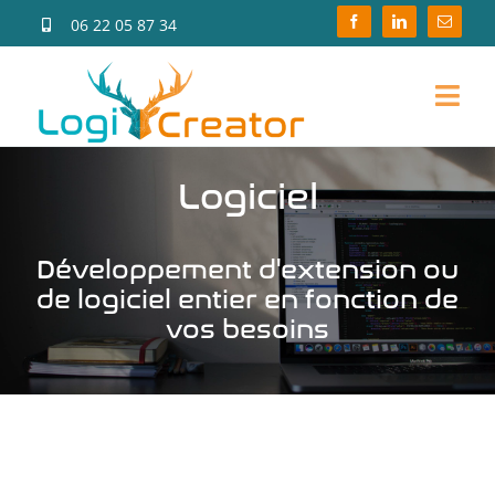
Passer
06 22 05 87 34
au
contenu
Togg
Navi
Accueil
Logiciel
Site internet
Développement d'extension ou
de logiciel entier en fonction de
Logiciel
vos besoins
Consulting
Actualité