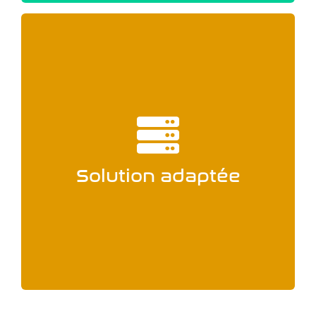
compte rendu avec le client.
Le projet sera donné clé en main suite à un
Solution adaptée
SOLUTION ADAPTÉE